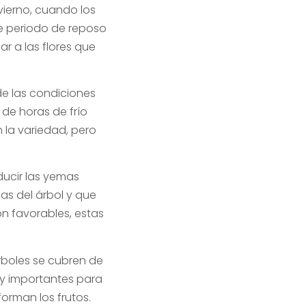
nvierno, cuando los
te periodo de reposo
r a las flores que
de las condiciones
 de horas de frío
 la variedad, pero
ducir las yemas
as del árbol y que
n favorables, estas
rboles se cubren de
uy importantes para
forman los frutos.