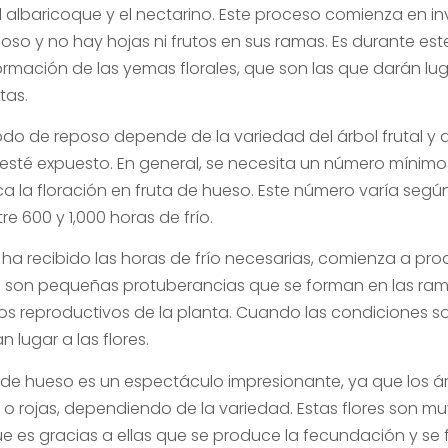
 el albaricoque y el nectarino. Este proceso comienza en i
oso y no hay hojas ni frutos en sus ramas. Es durante es
rmación de las yemas florales, que son las que darán luga
tas.
odo de reposo depende de la variedad del árbol frutal y 
 esté expuesto. En general, se necesita un número mínimo
 la floración en fruta de hueso. Este número varía según
re 600 y 1,000 horas de frío.
 ha recibido las horas de frío necesarias, comienza a pro
as son pequeñas protuberancias que se forman en las ram
os reproductivos de la planta. Cuando las condiciones so
 lugar a las flores.
a de hueso es un espectáculo impresionante, ya que los á
s o rojas, dependiendo de la variedad. Estas flores son m
que es gracias a ellas que se produce la fecundación y se 