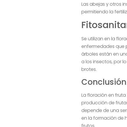
Las abejas y otros i
permitiendo la fertil
Fitosanita
Se utilizan en la flo
enfermedades que pue
árboles están en una
a los insectos, por l
brotes.
Conclusión
La floración en frut
producción de frutas
depende de una serie
en la formación de h
frutos.