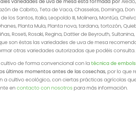
cipales variedades de uva de mesa está formada por
Aledo,
azón de Cabrito, Teta de Vaca, Chasselas, Dominga, Don M
e los Santos, Italia, Leopoldo III, Molinera, Montúa, Chelv
hanes, Planta Mula, Planta nova, tardana, tortozón, Quiebr
iñas, Roseti, Rosaki, Regina, Dattier de Beyrouth, Sultanina
lo que son éstas las variedades de uva de mesa recomenda
ormar otras variedades autorizadas que podéis consulta.
l cultivo de forma convencional con la
técnica de embol
a los últimos momentos antes de las cosechas
, por lo que 
ón a cultivo ecológico, con ciertas prácticas agrícolas qu
onte en
contacto con nosotros
para más información.