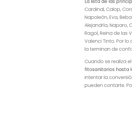
La lista de las prin
Cardinal, Calop, Cor
Napoleón, Eva, Beba d
Alejandría, Naparo, O
Ragol, Reina de las V
Valenci Tinto. Por 
la terminan de conf
Cuando se realiza e
fitosanitarios hast
intentar la conversi
pueden contarte. P