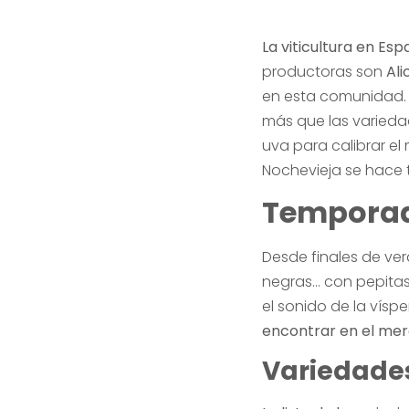
La viticultura en E
productoras son
Ali
en esta comunidad. 
más que las varieda
uva para calibrar e
Nochevieja se hace te
Temporad
Desde finales de ver
negras… con pepitas
el sonido de la vísp
encontrar en el me
Variedade