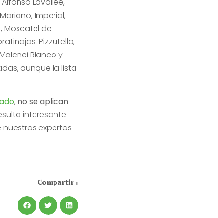
 Alfonso Lavallée,
ariano, Imperial,
a, Moscatel de
atinajas, Pizzutello,
, Valenci Blanco y
das, aunque la lista
sado
,
no se aplican
resulta interesante
e nuestros expertos
Compartir :