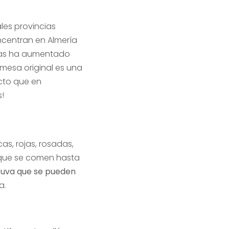
ales provincias
oncentran en Almería
llas ha aumentado
mesa original es una
cto que en
s!
as, rojas, rosadas,
 que se comen hasta
e uva que se pueden
a.