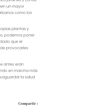
enen un mayor
 urbanos como los
ropias plantas y
plo, podemos poner
 dado que el
uede provocarles
e antes eran
iendo en marcha más
lvaguardar la salud
Compartir :