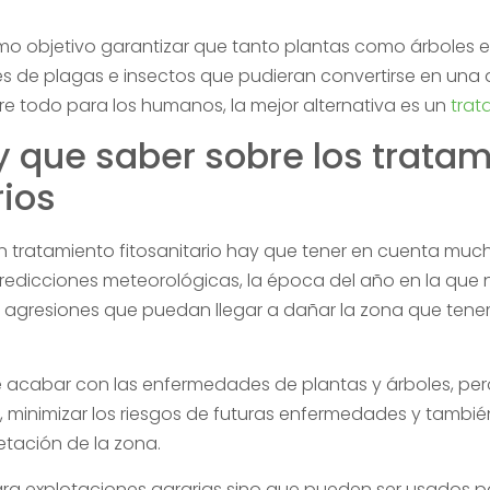
o objetivo garantizar que tanto plantas como árboles 
s de plagas e insectos que pudieran convertirse en una 
re todo para los humanos, la mejor alternativa es un
trat
y que saber sobre los trata
rios
 tratamiento fitosanitario hay que tener en cuenta much
 predicciones meteorológicas, la época del año en la qu
s agresiones que puedan llegar a dañar la zona que ten
e acabar con las enfermedades de plantas y árboles, pe
al, minimizar los riesgos de futuras enfermedades y tambié
etación de la zona.
para explotaciones agrarias sino que pueden ser usados p