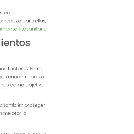
estén
amenaza para ellas,
amiento fitosanitario
.
mientos
os factores. Entre
e nos encontremos o
emos como objetivo
ro también proteger
n mejorar la
ara jardines y zonas